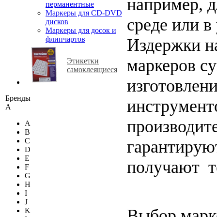
например, д
перманентные
Маркеры для CD-DVD
среде или в
дисков
Маркеры для досок и
флипчартов
Издержки н
маркеров с
Этикетки
самоклеящиеся
изготовле
Бренды
инструмент
A
производите
A
B
C
гарантируют
D
E
получают т
F
G
H
I
J
Выбор марк
K