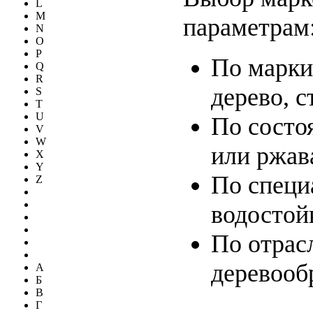
L
M
параметрам
N
O
P
По марки
Q
R
дерево, с
S
T
U
По состо
V
W
или ржав
X
Y
По специ
Z
водостой
По отрас
деревооб
А
Б
В
Г