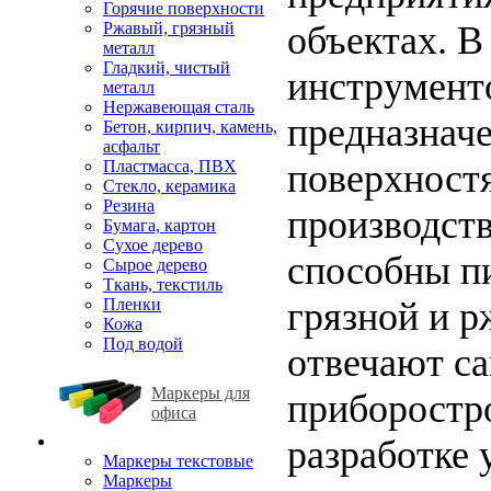
Горячие поверхности
Ржавый, грязный
объектах. 
металл
Гладкий, чистый
инструмент
металл
Нержавеющая сталь
предназнач
Бетон, кирпич, камень,
асфальт
Пластмасса, ПВХ
поверхностя
Стекло, керамика
Резина
производст
Бумага, картон
Сухое дерево
способны пи
Сырое дерево
Ткань, текстиль
Пленки
грязной и р
Кожа
Под водой
отвечают са
Маркеры для
приборостр
офиса
разработке 
Маркеры текстовые
Маркеры