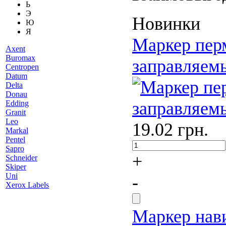
Ь
Э
Новинки
Ю
Я
Маркер пер
Axent
Buromax
заправляем
Centropen
Datum
Delta
Donau
Edding
Granit
Leo
19.02
грн.
Markal
Pentel
Sapro
+
Schneider
Skiper
Uni
-
Xerox Labels
Маркер нав