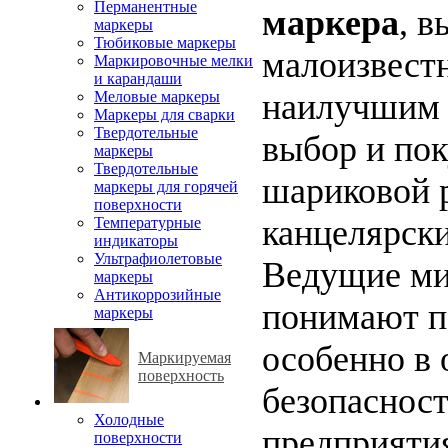
Перманентные
маркера
, 
маркеры
Тюбиковые маркеры
малоизвест
Маркировочные мелки
и карандаши
наилучшим 
Меловые маркеры
Маркеры для сварки
Твердотельные
выбор и пок
маркеры
Твердотельные
шариковой 
маркеры для горячей
поверхности
канцелярски
Температурные
индикаторы
Ультрафиолетовые
Ведущие ми
маркеры
Антикоррозийные
понимают п
маркеры
особенно в 
Маркируемая
поверхность
безопаснос
Холодные
предприяти
поверхности