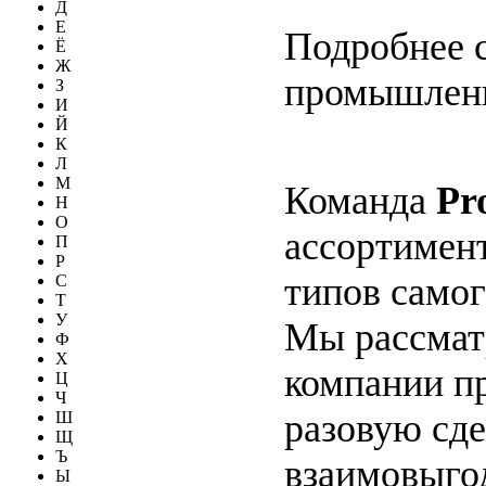
Д
Е
Подробнее 
Ё
Ж
промышлен
З
И
Й
К
Л
М
Команда
Pr
Н
О
ассортимен
П
Р
типов самог
С
Т
У
Мы рассмат
Ф
Х
компании п
Ц
Ч
разовую сде
Ш
Щ
Ъ
взаимовыго
Ы